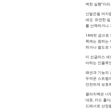
벽한 실행”이라
신발끈을 어지럽
세요. 유연한 밑
를 산책하거나 
14캐럿 금으로 
쪽에는 원하는 
하거나 별도로 
이 선글라스 세
아하는 인플루언
패션과 기능의 
두꺼운 스트랩이
안전하게 보호하
클러치백은 너무
대폰, 카드 홀
드레서로 선정될