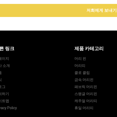
저희에게 보내기
른 링크
제품 카테고리
페이지
머리 핀
사 소개
머리띠
품
클로 클립
식
금속 머리핀
로그
패브릭 머리핀
의하기
스팽글 머리핀
이트맵
캐주얼 머리띠
vacy Policy
휴일 머리띠