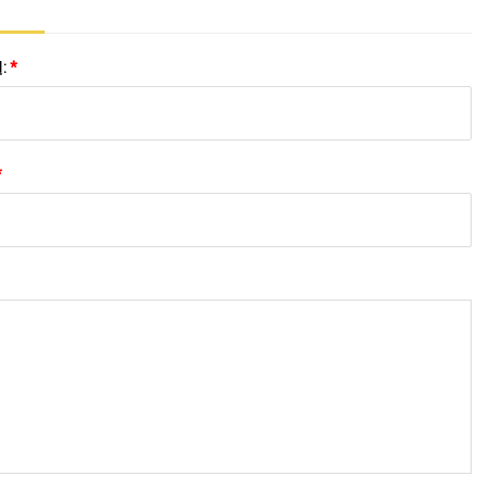
:
*
*